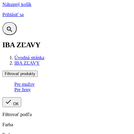
Nákupný košík
Prihlásiť sa

IBA ZĽAVY
Úvodná stránka
IBA ZĽAVY
Filtrovať produkty
Pre mužov
Pre ženy

OK
Filtrovať podľa
Farba