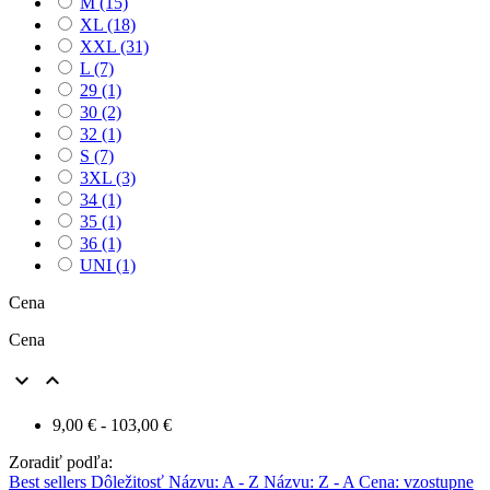
M
(15)
XL
(18)
XXL
(31)
L
(7)
29
(1)
30
(2)
32
(1)
S
(7)
3XL
(3)
34
(1)
35
(1)
36
(1)
UNI
(1)
Cena
Cena


9,00 € - 103,00 €
Zoradiť podľa:
Best sellers
Dôležitosť
Názvu: A - Z
Názvu: Z - A
Cena: vzostupne