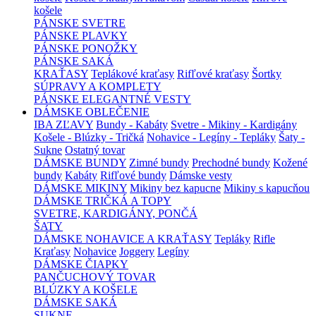
košele
PÁNSKE SVETRE
PÁNSKE PLAVKY
PÁNSKE PONOŽKY
PÁNSKE SAKÁ
KRAŤASY
Teplákové kraťasy
Rifľové kraťasy
Šortky
SÚPRAVY A KOMPLETY
PÁNSKE ELEGANTNÉ VESTY
DÁMSKE OBLEČENIE
IBA ZĽAVY
Bundy - Kabáty
Svetre - Mikiny - Kardigány
Košele - Blúzky - Tričká
Nohavice - Legíny - Tepláky
Šaty -
Sukne
Ostatný tovar
DÁMSKE BUNDY
Zimné bundy
Prechodné bundy
Kožené
bundy
Kabáty
Rifľové bundy
Dámske vesty
DÁMSKE MIKINY
Mikiny bez kapucne
Mikiny s kapucňou
DÁMSKE TRIČKÁ A TOPY
SVETRE, KARDIGÁNY, PONČÁ
ŠATY
DÁMSKE NOHAVICE A KRAŤASY
Tepláky
Rifle
Kraťasy
Nohavice
Joggery
Legíny
DÁMSKE ČIAPKY
PANČUCHOVÝ TOVAR
BLÚZKY A KOŠELE
DÁMSKE SAKÁ
SUKNE