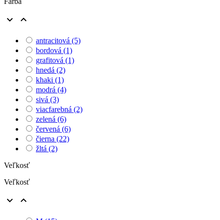
Farba


antracitová
(5)
bordová
(1)
grafitová
(1)
hnedá
(2)
khaki
(1)
modrá
(4)
sivá
(3)
viacfarebná
(2)
zelená
(6)
červená
(6)
čierna
(22)
žltá
(2)
Veľkosť
Veľkosť

