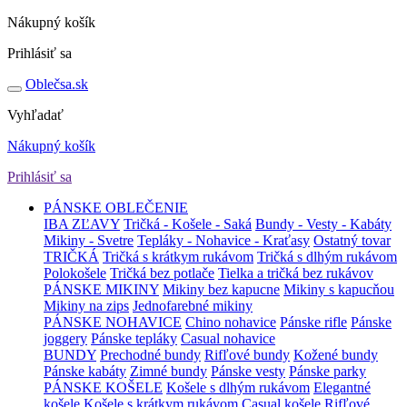
Nákupný košík
Prihlásiť sa
Obleč
sa
.sk
Vyhľadať
Nákupný košík
Prihlásiť sa
PÁNSKE OBLEČENIE
IBA ZĽAVY
Tričká - Košele - Saká
Bundy - Vesty - Kabáty
Mikiny - Svetre
Tepláky - Nohavice - Kraťasy
Ostatný tovar
TRIČKÁ
Tričká s krátkym rukávom
Tričká s dlhým rukávom
Polokošele
Tričká bez potlače
Tielka a tričká bez rukávov
PÁNSKE MIKINY
Mikiny bez kapucne
Mikiny s kapucňou
Mikiny na zips
Jednofarebné mikiny
PÁNSKE NOHAVICE
Chino nohavice
Pánske rifle
Pánske
joggery
Pánske tepláky
Casual nohavice
BUNDY
Prechodné bundy
Rifľové bundy
Kožené bundy
Pánske kabáty
Zimné bundy
Pánske vesty
Pánske parky
PÁNSKE KOŠELE
Košele s dlhým rukávom
Elegantné
košele
Košele s krátkym rukávom
Casual košele
Rifľové