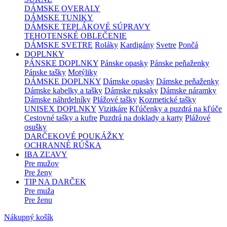
DÁMSKE OVERALY
DÁMSKE TUNIKY
DÁMSKE TEPLÁKOVÉ SÚPRAVY
TEHOTENSKÉ OBLEČENIE
DÁMSKE SVETRE
Roláky
Kardigány
Svetre
Pončá
DOPLNKY
PÁNSKE DOPLNKY
Pánske opasky
Pánske peňaženky
Pánske tašky
Motýliky
DÁMSKE DOPLNKY
Dámske opasky
Dámske peňaženky
Dámske kabelky a tašky
Dámske ruksaky
Dámske náramky
Dámske náhrdelníky
Plážové tašky
Kozmetické tašky
UNISEX DOPLNKY
Vizitkáre
Kľúčenky a puzdrá na kľúče
Cestovné tašky a kufre
Puzdrá na doklady a karty
Plážové
osušky
DARČEKOVÉ POUKÁŽKY
OCHRANNÉ RÚŠKA
IBA ZĽAVY
Pre mužov
Pre ženy
TIP NA DARČEK
Pre muža
Pre ženu
Nákupný košík