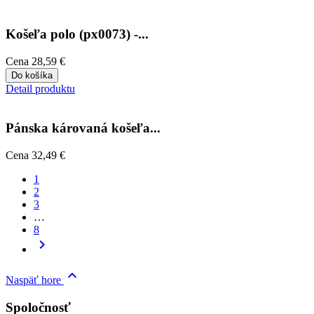
Košeľa polo (px0073) -...
Cena
28,59 €
Do košíka
Detail produktu
Pánska károvaná košeľa...
Cena
32,49 €
1
2
3
…
8


Naspäť hore
Spoločnosť